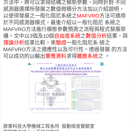
方法中，將可以求得結構之模態參數，同時針對 不同
感測器選擇所發展之數值微積分方法加以介紹說明，
以使得發展之一般化阻尼系統之
MAFVRO
方法可適用
於不同感測器模式，最後介紹以一般化阻尼 系統之
MAFVRO方法進行模態參數預測之流程與程式發展架
構。文中以3個及10個
自由度系統
之
數值分析
結果，與
理論分析
結果比較，來
驗證
一般化阻尼系 統之
MAFVRO方法之適應性以及可行性。透過發展 的方法
可以成功的以輸出
響應資料
求得
離散系統
之
。
屏東科技大學機械工程系所 振動噪音實驗室