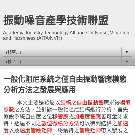
振動噪音產學技術聯盟
Academia Industry Technology Alliance for Noise, Vibration
and Harshness (AITA/NVH)
▼
▼
一般化阻尼系統之僅自由振動響應模態
分析方法之發展與應用
本文主要是發展以
結構之自由振動響
應求得
模態
參數
之方法，並針對一般化阻尼結構進行分析。首先
假設系統自由度之
位移響應
或
加速度響應
皆可量測求
得，透過不同之
數值微積分方法
可以得到結構之
加速
度
以及
速度響應矩陣
，將獲得之
響應矩陣
帶入發展之